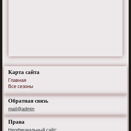
Гертруда
21 августа 2025 г. 22:50
Любовь к деталям в декорациях и
костюмах делает мир сериала живым.
Жаклин
5 июня 2025 г. 19:05
Было бы интересно увидеть больше
историй о персонажах вокруг Джун и
Карта сайта
Оскара.
Главная
Все сезоны
Обратная связь
Ринат
3 марта 2025 г. 15:40
mail@admin
Джун и ее развитие через сериал -
лучшая часть. Очень эмоционально.
Права
Неофициальный сайт: