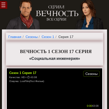
Главная
Cезоны
Сезон 1
Серия 17
ВЕЧНОСТЬ 1 СЕЗОН 17 СЕРИЯ
«Социальная инженерия»
Сезон
1
Серия
17
Сезоны
Качество:
HD
• ⏱
43:08
Озвучка:
LostFilm(ЛостФильм)
0:00
43:08